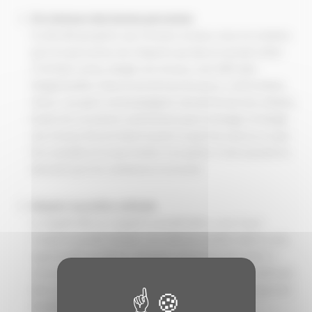
On s’entoure des bonnes personnes
Il a été dit que grâce aux réseaux sociaux, nous ne sommes
qu’à 4,5 personnes de n’importe qui dans le monde entier.
C’est bien connu, élargir son réseau, c’est offrir plus
d’opportunités. Dans la vie de tous les jours, c’est la même
chose : au sport, à la boulangerie, devant l’école des enfants,
toutes les occasions sont bonnes pour échanger et élargir
son réseau. Encore faut-il savoir ce que l’on veut ou ce que
l’on souhaite et ne pas hésiter à en parler. C’est souvent en
donnant que l’on commence à recevoir.
Adopter la positive attitude
Le négatif attire le négatif. Le positif attire, vous l’avez
compris le positif. Adopter une attitude positive attirera des
opportunités positives. On peut commencer par noter 3
choses positives qui ont eu lieu chaque jour. Cette méthode
bien connue des livres de développement personnel permet
de devenir acteur / actrice de sa propre vie.