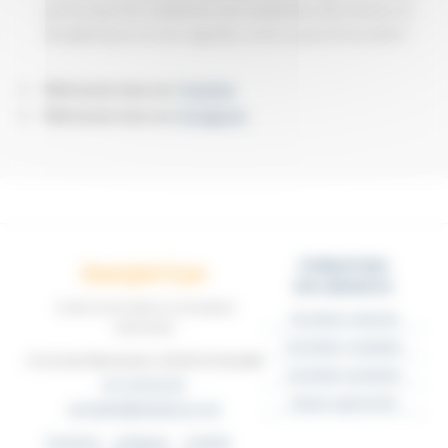
pas lorsque l’on commence une randonnée. Être tenace et
discipliné pour ne rien regretter, n’est ce pas là l’essentiel ?
Retrouvez nous sur
Youtube
Retrouvez nous sur
Instagram
FORMATIONS
Dactylo'Cyn
DIPLÔMANTES
Centre de formation & secrétariat
Secrétaire médicale
externalisé
Secrétaire comptable
13 rue des Marronniers, 62160 Aix-Noulette
Secrétaire assistante
03 74 83 02 05
Espace apprenants
secretariat@dactylocyn.com
Facebook
Instagram
LinkedIn