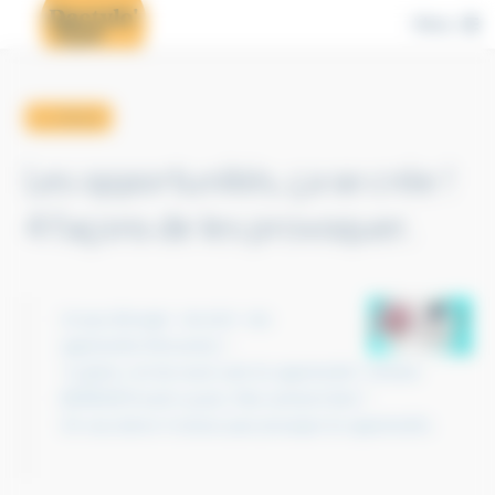
Cookies management panel
Menu
← retour
Les opportunités, ça se crée !
4 façons de les provoquer.
Un peu d’énergie + de la foi = des
opportunités florissantes !
“Le génie, c’est de savoir saisir les opportunités”, Antoine
BERBHEIM avait vu juste. Mais comment faire ?
On vous donne 4 astuces pour provoquer les opportunités.