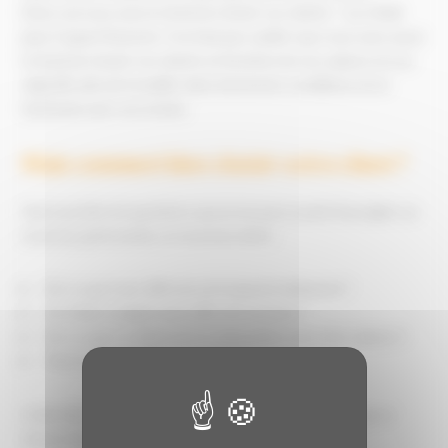
Donc oui vous avez le droit de choisir vos clients ! Ça c'était
pour l'aspect financier. Il ne faut pas oublier que vous avez aussi
le droit de choisir vos clients en fonction de vos valeurs et vos
objectifs afin de travailler dans de bonnes conditions et en
harmonie avec vos envies.
Mais comment bien choisir votre client ?
Voici une liste de questions que je me pose avant d'accepter un
nouveau partenariat, un nouveau client :
Est-ce que mon offre lui correspond réellement ?
A-t-il bien compris mon offre de services ?
Est-ce-que ce client est en adéquation avec mes valeurs ?
Peut-il être un client récurent ?
Cette liste n'est bien sûr pas exhaustive et elle est propre à
chacun de nous.