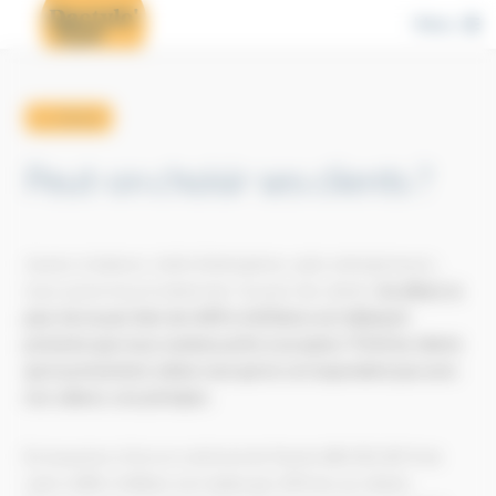
Cookies management panel
Menu
← retour
Peut-on choisir ses clients ?
Jeunes créateurs, chefs d'entreprises, auto-entrepreneurs,
nous avons tous le même but : trouver des clients.
Au début, la
peur de ne pas faire de chiffre d'affaires est tellement
présente que nous sommes prêts à acceptez TOUS les clients
qui se présentent, même ceux qui ne correspondent pas avec
nos valeurs, nos principes.
En moyenne si l'on en croit la loi de Pareto (80/20), 80 % de
votre chiffre d'affaire est réalisé par 20% de vos clients.