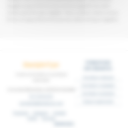
engagée jusqu'à la fin du mois et je lui ai apporté une autre
solution peut être plus adaptée. Nous sommes restés en bons
termes et aujourd'hui il m'envoie des clients de façon régulière.
FORMATIONS
Dactylo'Cyn
DIPLÔMANTES
Centre de formation & secrétariat
Secrétaire médicale
externalisé
Secrétaire comptable
13 rue des Marronniers, 62160 Aix-Noulette
Secrétaire assistante
03 74 83 02 05
Espace apprenants
secretariat@dactylocyn.com
Facebook
Instagram
LinkedIn
TikTok
YouTube
SERVICES