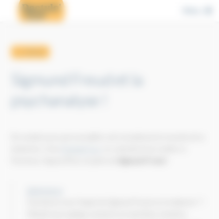
Cookies management panel
Menu
← retour
Sigmund Freud et la
psychanalyse !
De nombreuses personnalités ont révolutionné le monde de la
médecine. Chez
Dactylo'Cyn
, on a décidé de les mettre à
l'honneur. Aujourd'hui, on parle de
Sigmund Freud
!
@dactylocyn
Connaissez-vous l'impact de Sigmund Freud sur la médecine ? ?
Mickaël vous explique comment cet autrichien a fondé la