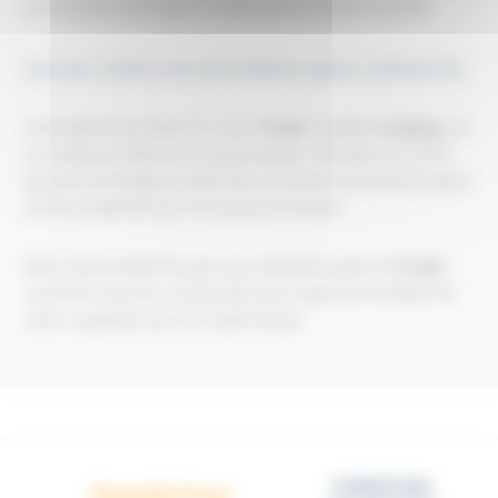
ses travaux sont toujours controversés à l'heure actuelle.
A lire aussi : [Vidéo] Le père de la médecine moderne : Ambroise Paré
Contraint de fuir l'Autriche nazie,
Freud
s'installe à
Londres
, où
il a continué à influencer la psychologie. Il décédera en 1939,
laissant un héritage durable dans le domaine de la psychanalyse
et de la compréhension de la psyché humaine.
Alors, la prochaine fois que vous entendrez parler de
Freud
,
souvenez-vous de ce visionnaire qui a repoussé les limites de
notre compréhension de l'esprit humain.
FORMATIONS
Dactylo'Cyn