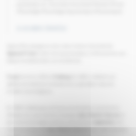
psychanalyse ☺️ ! #secretaire #secretariat #histoire #Freud
#Psychologie #Psychologue #psychanalyse #Psychanalyste
♬ son original - Dactylo’Cyn
Aujourd'hui, plongeons donc dans l'univers fascinant de
Sigmund Freud
, le père de la psychanalyse, et découvrons son
impact révolutionnaire sur la médecine.
Freud
est né en 1856 à
Freiberg
. En 1881, il obtient son
diplôme de médecine et décide de se spécialiser dans les
troubles neurologiques.
En 1885, il débarque en France et suit, grâce à une bourse
d'études, les cours du très renommé
Jean-Martin Charcot
, le
père de la neurologie moderne à l'école de la
Salpêtrière
. On
reparlera un jour de
Jean-Martin Charcot
dans cette émission,