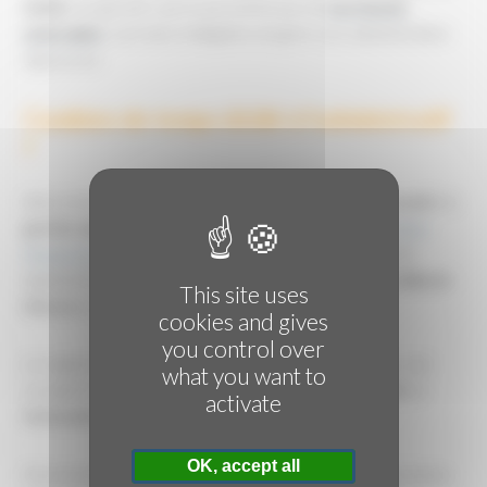
métier
, les gérants, qui ne possèdent pas de
secrétariat
externalisé
, sont dans l'obligation de gérer une administration
rigoureuse.
Combien de temps dédié à l'administratif
?
Ainsi, en moyenne, une
PME
consacre
142 jours de travail
à la
gestion administrative
, soit plus d'un tiers de l'année
selon
l'étude de Sage/Plum Consulting de 2017
. L'étude dévoile
également le coût de ce temps dédié : il représente
43 milliards
This site uses
d'euros
en France.
cookies and gives
you control over
Le rapport indique également les tâches administratives qui
what you want to
occupent le plus de temps pour les PME : la
comptabilité
, la
activate
facturation
et le
recrutement
.
OK, accept all
Heureusement des solutions existent et
Dactylo'Cyn
propose