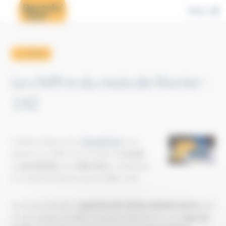
Cookies management panel
Menu
← retour
Le chiffre du mois de février :
142
Comme chaque mois,
Dactylo'Cyn
vous
propose un chiffre lié au monde du
travail
,
du
secrétariat
ou du
bien-être
. Continuons
en ce mois de février avec le chiffre 142.
Pour une entreprise,
la gestion des tâches administratives
peut
être un calvaire. En effet, au lieu de s'intéresser à son
cœur de