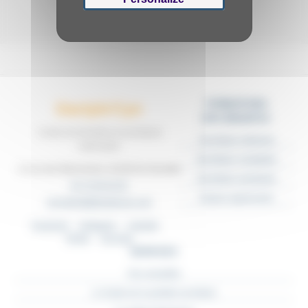
FORMATIONS
Dactylo'Cyn
DIPLÔMANTES
Centre de formation & secrétariat
Secrétaire médicale
externalisé
Secrétaire comptable
13 rue des Marronniers, 62160 Aix-Noulette
Secrétaire assistante
03 74 83 02 05
Espace apprenants
secretariat@dactylocyn.com
Facebook
Instagram
LinkedIn
TikTok
YouTube
SERVICES
Nos actualités
Le Guide de la parfaite secrétaire