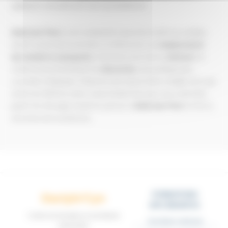
appliquée actuellement, bien qu'améliorée.
Ambroise Paré
a non seulement sauvé de nombreux soldats,
mais il a aussi été le premier à s’intéresser au
remplacement
des membres manquants
, il donnera son nom au
bistouri
, et
s'intéressera fortement à la
dissection
, une pratique peu
courante à l'époque. Il laissera une œuvre bien remplie avec pas
moins de 28 livres alors, la prochaine fois que vous entendez
parler de chirurgie moderne, pensez à
Ambroise Paré
, le héros
méconnu de la médecine.
FORMATIONS
Dactylo'Cyn
DIPLÔMANTES
Centre de formation & secrétariat
Secrétaire médicale
externalisé