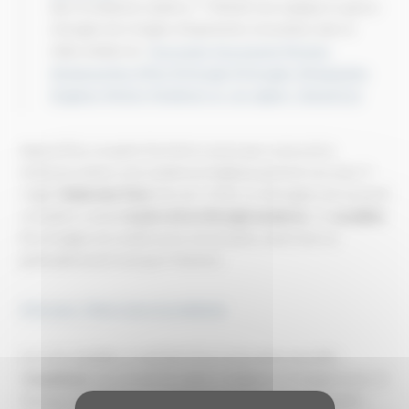
dans la médecine moderne ? ? Mickaël vous explique en quoi ce
chirurgien fut à l'origine d'importantes innovations dans le
milieu médical ☺️ !
#secretaire
#secretariat
#histoire
#AmbroiseParé
#Paré
#Chirurgie
#Chirurgien
#Amputation
#Ligature
#Artère
#médecine
♬ son original - Dactylo’Cyn
Aujourd’hui, on parle d’un héros assez peu connu de la
médecine même si de nombreux hôpitaux portent son nom. Il
s'agit d'
Ambroise Paré
. Né vers 1510, ce chirurgien est souvent
considéré comme
le père de la chirurgie moderne
. Ce
Lavallois
fut à l'origine de nombreuses nouveautés, mais l'une va
particulièrement marquer l'histoire.
A lire aussi : Marie Curie et la médecine
Lors des batailles, il a dû faire face à une arme nouvelle :
l’
arquebuse
, qui causait des plaies complexes et dangereuses. À
l’époque, la pratique courante pour arrêter les saignements