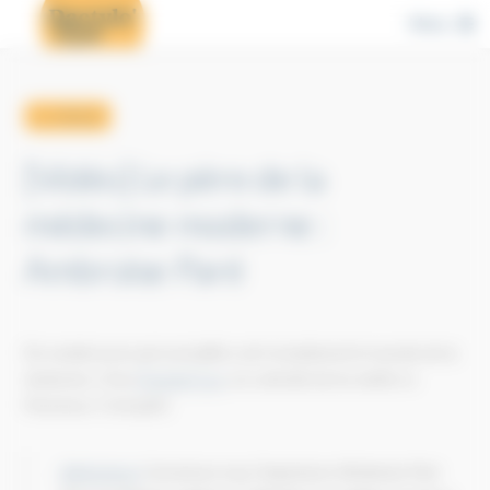
Cookies management panel
Menu
← retour
[Vidéo] Le père de la
médecine moderne :
Ambroise Paré
De nombreuses personnalités ont révolutionné le monde de la
médecine. Chez
Dactylo'Cyn
, on a décidé de les mettre à
l'honneur. C'est parti.
@dactylocyn
Connaissez-vous l'importance d'Ambroise Paré